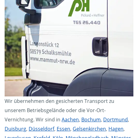
Wir übernehmen den gesicherten Transport zu
unserem Betriebsgelände oder die Vor-Ort-
Vernichtung. Wir sind in
Aachen
,
Bochum
,
Dortmund
,
Duisburg
,
Düsseldorf
,
Essen
,
Gelsenkirchen
,
Hagen
,
Leverkusen
,
Krefeld
,
Köln
,
Mönchengladbach
,
Münster
,