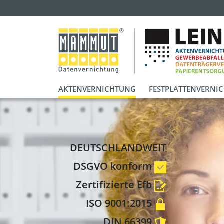
AKTENVERNICHTUNG
FESTPLATTENVERNI
DEUTSCHLANDWEIT
DSGVO konform
Zertifizierte Efb
ISO 9001:2015
DIN 66399