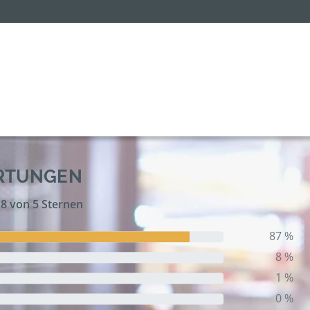
ERTUNGEN
,8 von 5 Sternen
87 %
8 %
1 %
0 %