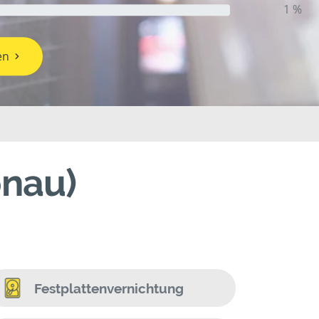
1 %
en
onau)
Festplattenvernichtung