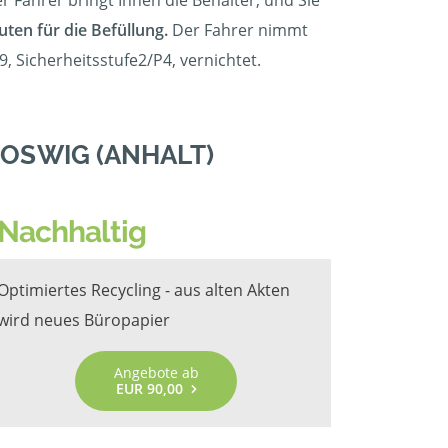
r Fahrer bringt Ihnen die Behälter, und Sie
uten für die Befüllung.
Der Fahrer nimmt
, Sicherheitsstufe2/P4, vernichtet.
OSWIG (ANHALT)
Nachhaltig
Optimiertes Recycling - aus alten Akten
wird neues Büropapier
Angebote ab
EUR 90,00