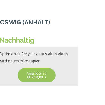
OSWIG (ANHALT)
Nachhaltig
Optimiertes Recycling - aus alten Akten
wird neues Büropapier
Angebote ab
EUR 90,00