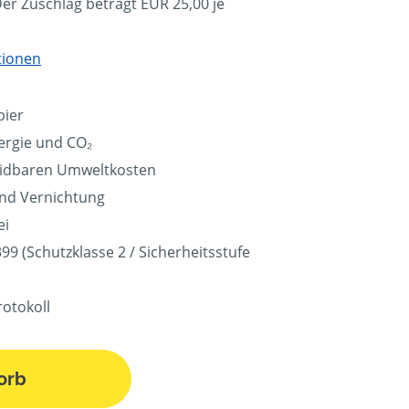
Der Zuschlag beträgt EUR 25,00 je
tionen
pier
ergie und CO₂
eidbaren Umweltkosten
und Vernichtung
ei
9 (Schutzklasse 2 / Sicherheitsstufe
rotokoll
orb