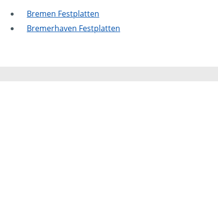
Bremen Festplatten
Bremerhaven Festplatten
Mammut Deutschland
Die Mittelstandskooperation Mammut Deutschland
GmbH & Co. KG ist bundesweit Ihr Servicepartner für
Aktenvernichtung, Festplattenvernichtung und
Datenträgervernichtung.
Impressum
|
Datenschutz
Privatsphäre Einstellungen ändern
Privatsphäre Einstellungen widerrufen