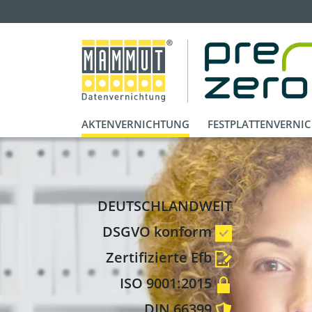
AKTENVERNICHTUNG
FESTPLATTENVERNI
DEUTSCHLANDWEIT
DSGVO konform
Zertifizierte Efb
ISO 9001:2015
DIN 66399