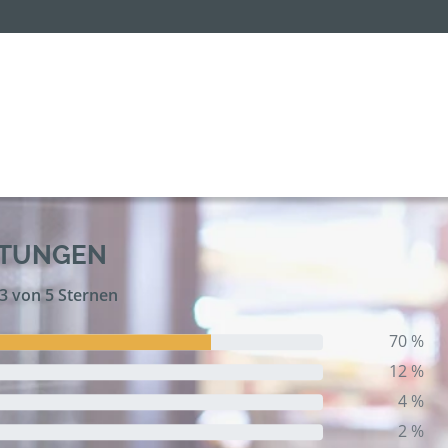
RTUNGEN
,3 von 5 Sternen
70 %
12 %
4 %
2 %