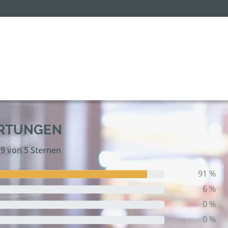
ERTUNGEN
,9 von 5 Sternen
91 %
6 %
0 %
0 %