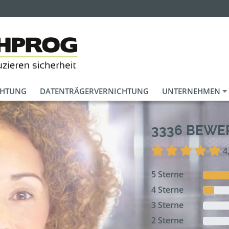
CHTUNG
DATENTRÄGERVERNICHTUNG
UNTERNEHMEN
3336 BEW
4
5 Sterne
4 Sterne
3 Sterne
2 Sterne