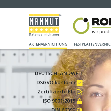
AKTENVERNICHTUNG
FESTPLATTENVERNI
DEUTSCHLANDWEIT
DSGVO konform
Zertifizierte Efb
ISO 9001:2015
DIN 66399