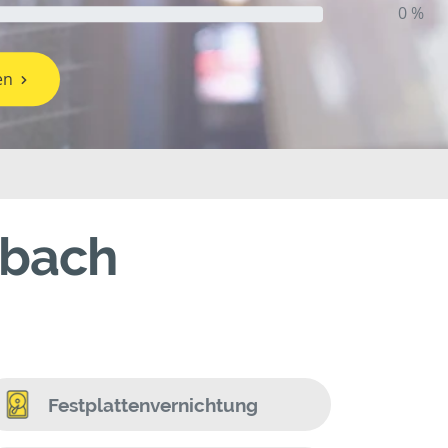
0 %
en
nbach
Festplattenvernichtung