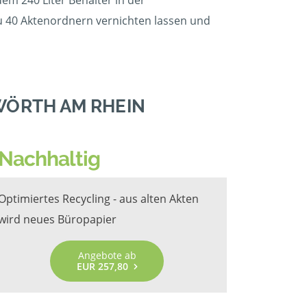
dem 240 Liter Behälter in der
zu 40 Aktenordnern vernichten lassen und
WÖRTH AM RHEIN
Nachhaltig
Optimiertes Recycling - aus alten Akten
wird neues Büropapier
Angebote ab
EUR 257,80