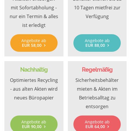
mit Sofortabholung -
10 Tagen mietfrei zur
nur ein Termin & alles
Verfügung
ist erledigt
Angebote ab
Angebote ab
EUR 58,00
EUR 88,00
Nachhaltig
Regelmäßig
Optimiertes Recycling
Sicherheitsbehälter
- aus alten Akten wird
mieten & Akten im
neues Büropapier
Betriebsalltag zu
entsorgen
Angebote ab
Angebote ab
EUR 90,00
EUR 64,00