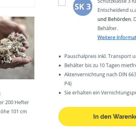
Schutzklasse 3 f
Entscheidend u.a
und Behörden
. 
Behälter.
Weitere Informa
Pauschalpreis inkl. Transport 
Behälter bis zu 10 Tagen mietfre
Aktenvernichtung nach DIN 6639
P4)
Sie erhalten ein Vernichtungspr
:
er 200 Hefter
 Höhe 101 cm
In den Warenk