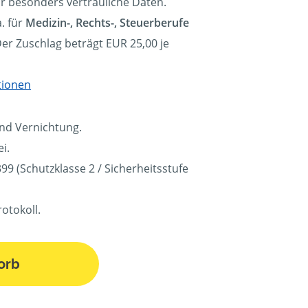
ür besonders vertrauliche Daten.
. für
Medizin-, Rechts-, Steuerberufe
Der Zuschlag beträgt EUR 25,00 je
tionen
und Vernichtung.
i.
9 (Schutzklasse 2 / Sicherheitsstufe
otokoll.
orb