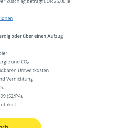
Der Zuschlag beträgt EUR 25,00 je
tionen
erdig oder über einen Aufzug
pier
ergie und CO₂
eidbaren Umweltkosten
und Vernichtung
i.
99 (S2/P4).
otokoll.
orb