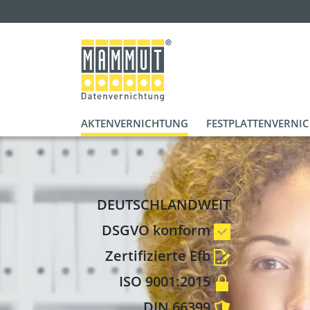
AKTENVERNICHTUNG
FESTPLATTENVERNI
DEUTSCHLANDWEIT
DSGVO konform
Zertifizierte Efb
ISO 9001:2015
DIN 66399