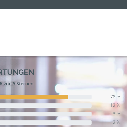
ERTUNGEN
,6 von 5 Sternen
78 %
12 %
3 %
2 %