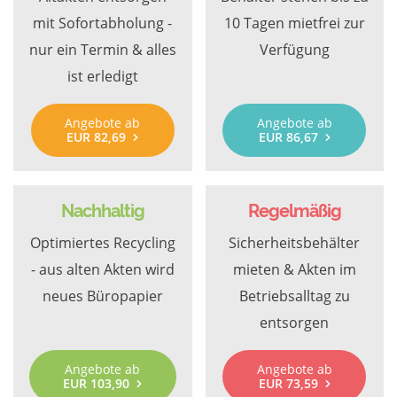
mit Sofortabholung -
10 Tagen mietfrei zur
nur ein Termin & alles
Verfügung
ist erledigt
Angebote ab
Angebote ab
EUR 82,69
EUR 86,67
Nachhaltig
Regelmäßig
Optimiertes Recycling
Sicherheitsbehälter
- aus alten Akten wird
mieten & Akten im
neues Büropapier
Betriebsalltag zu
entsorgen
Angebote ab
Angebote ab
EUR 103,90
EUR 73,59