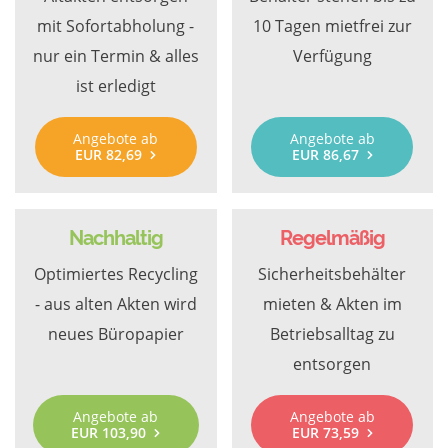
mit Sofortabholung -
10 Tagen mietfrei zur
nur ein Termin & alles
Verfügung
ist erledigt
Angebote ab
Angebote ab
EUR 82,69
EUR 86,67
Nachhaltig
Regelmäßig
Optimiertes Recycling
Sicherheitsbehälter
- aus alten Akten wird
mieten & Akten im
neues Büropapier
Betriebsalltag zu
entsorgen
Angebote ab
Angebote ab
EUR 103,90
EUR 73,59