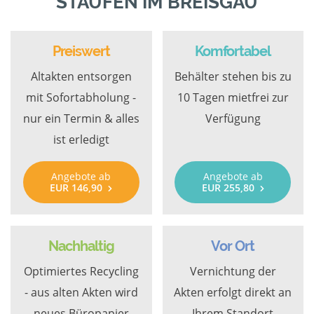
STAUFEN IM BREISGAU
Preiswert
Komfortabel
Altakten entsorgen
Behälter stehen bis zu
mit Sofortabholung -
10 Tagen mietfrei zur
nur ein Termin & alles
Verfügung
ist erledigt
Angebote ab
Angebote ab
EUR 146,90
EUR 255,80
Nachhaltig
Vor Ort
Optimiertes Recycling
Vernichtung der
- aus alten Akten wird
Akten erfolgt direkt an
neues Büropapier
Ihrem Standort