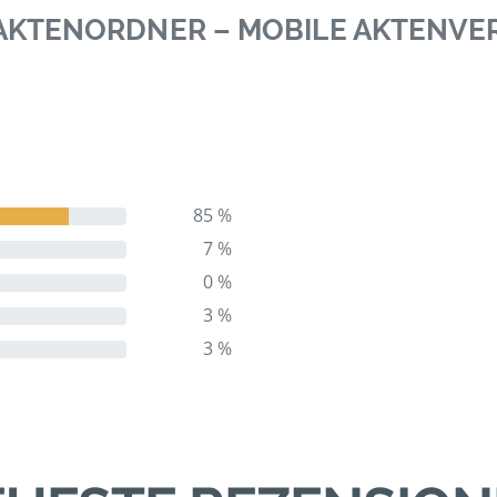
0 AKTENORDNER – MOBILE AKTENV
85 %
7 %
0 %
3 %
3 %