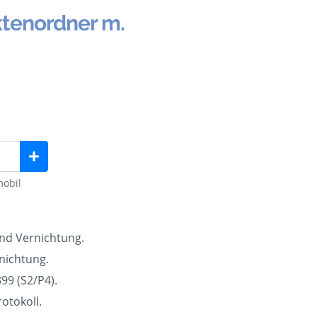
ktenordner m.
mobil
und Vernichtung.
nichtung.
99 (S2/P4).
otokoll.