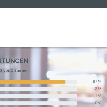
ERTUNGEN
,8 von 5 Sternen
87 %
8 %
1 %
0 %