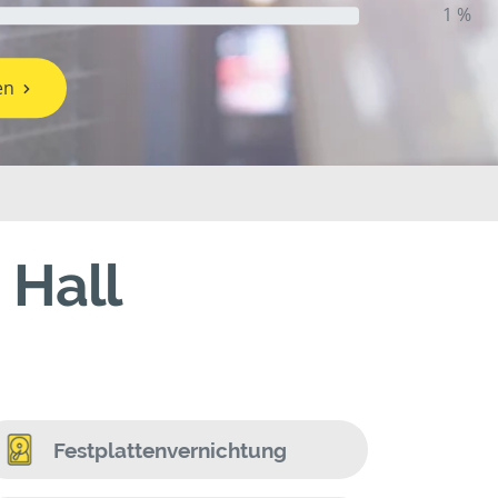
1 %
en
 Hall
Festplattenvernichtung