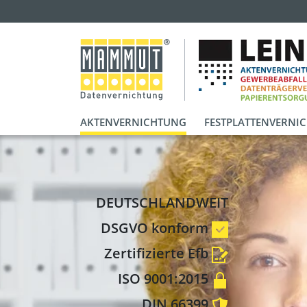
AKTENVERNICHTUNG
FESTPLATTENVERNI
DEUTSCHLANDWEIT
DSGVO konform
Zertifizierte Efb
ISO 9001:2015
DIN 66399