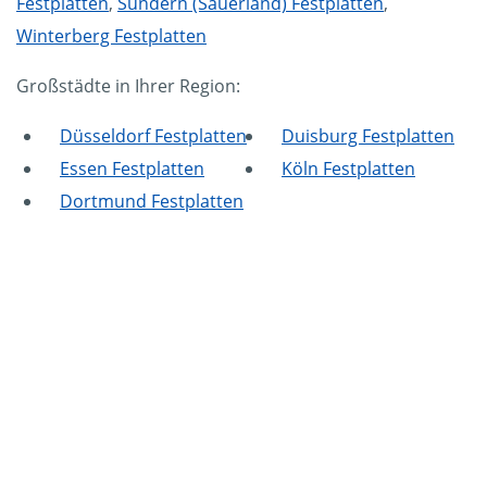
Festplatten
,
Sundern (Sauerland) Festplatten
,
Winterberg Festplatten
Großstädte in Ihrer Region:
Düsseldorf Festplatten
Duisburg Festplatten
Essen Festplatten
Köln Festplatten
Dortmund Festplatten
Mammut Deutschland
Die Mittelstandskooperation Mammut Deutschland
GmbH & Co. KG ist bundesweit Ihr Servicepartner für
Aktenvernichtung, Festplattenvernichtung und
Datenträgervernichtung.