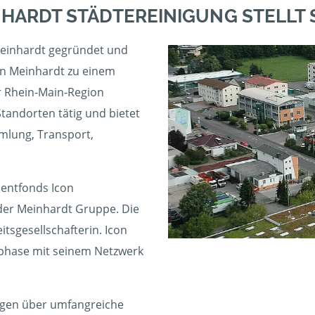
NHARDT STÄDTEREINIGUNG STELLT 
einhardt gegründet und
en Meinhardt zu einem
 Rhein-Main-Region
Standorten tätig und bietet
mlung, Transport,
mentfonds Icon
 der Meinhardt Gruppe. Die
itsgesellschafterin. Icon
sphase mit seinem Netzwerk
fügen über umfangreiche