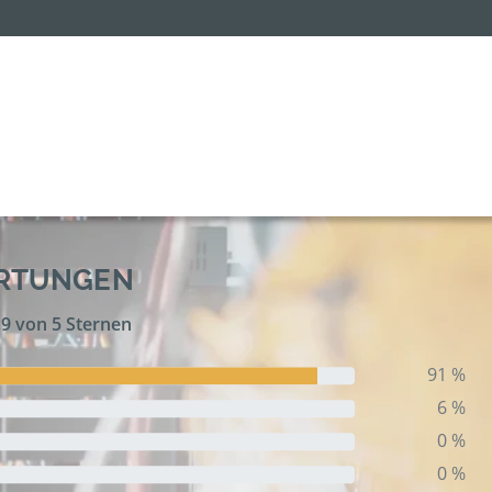
ERTUNGEN
,9 von 5 Sternen
91 %
6 %
0 %
0 %