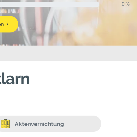
0 %
en
tlarn
Aktenvernichtung