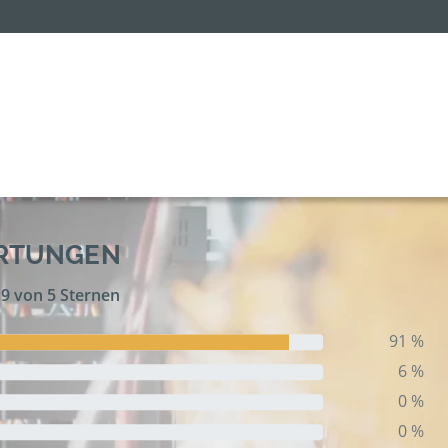
ERTUNGEN
,9 von 5 Sternen
91 %
6 %
0 %
0 %