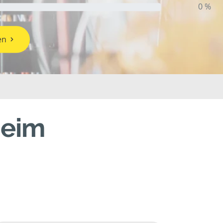
0 %
en
heim