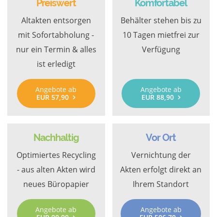
Preiswert
Komfortabel
Altakten entsorgen
Behälter stehen bis zu
mit Sofortabholung -
10 Tagen mietfrei zur
nur ein Termin & alles
Verfügung
ist erledigt
Angebote ab
Angebote ab
EUR 57,90
EUR 88,90
Nachhaltig
Vor Ort
Optimiertes Recycling
Vernichtung der
- aus alten Akten wird
Akten erfolgt direkt an
neues Büropapier
Ihrem Standort
Angebote ab
Angebote ab