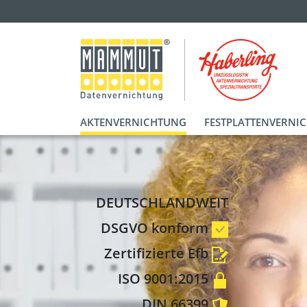
AKTENVERNICHTUNG
FESTPLATTENVERNI
DEUTSCHLANDWEIT
DSGVO konform
Zertifizierte Efb
ISO 9001:2015
DIN 66399