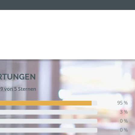
ERTUNGEN
,9 von 5 Sternen
95 %
3 %
0 %
0 %