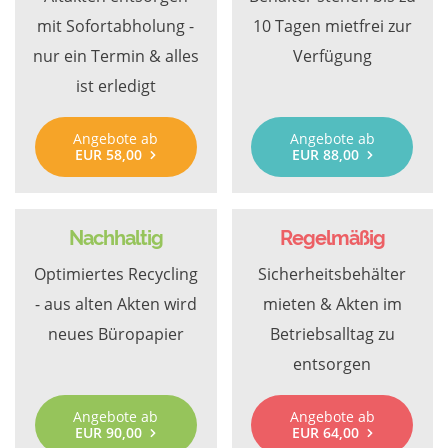
mit Sofortabholung -
10 Tagen mietfrei zur
nur ein Termin & alles
Verfügung
ist erledigt
Angebote ab
Angebote ab
EUR 58,00
EUR 88,00
Nachhaltig
Regelmäßig
Optimiertes Recycling
Sicherheitsbehälter
- aus alten Akten wird
mieten & Akten im
neues Büropapier
Betriebsalltag zu
entsorgen
Angebote ab
Angebote ab
EUR 90,00
EUR 64,00