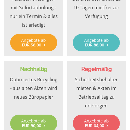
mit Sofortabholung -
10 Tagen mietfrei zur
nur ein Termin & alles
Verfügung
ist erledigt
Angebote ab
Angebote ab
EUR 58,00
EUR 88,00
Nachhaltig
Regelmäßig
Optimiertes Recycling
Sicherheitsbehälter
- aus alten Akten wird
mieten & Akten im
neues Büropapier
Betriebsalltag zu
entsorgen
Angebote ab
Angebote ab
EUR 90,00
EUR 64,00