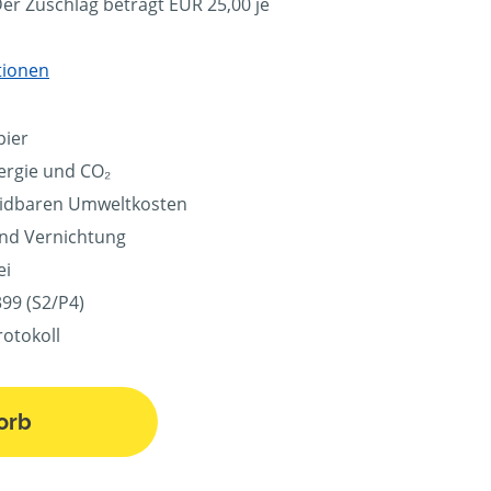
Der Zuschlag beträgt EUR 25,00 je
tionen
pier
ergie und CO₂
eidbaren Umweltkosten
und Vernichtung
ei
99 (S2/P4)
rotokoll
orb