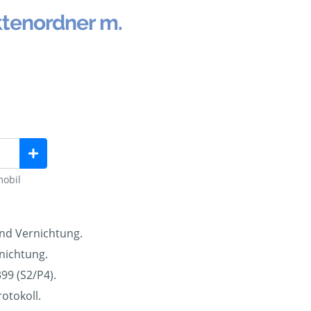
ktenordner m.
mobil
und Vernichtung.
nichtung.
99 (S2/P4).
otokoll.