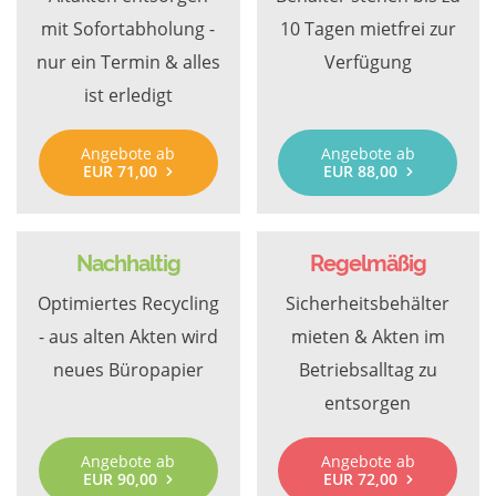
mit Sofortabholung -
10 Tagen mietfrei zur
nur ein Termin & alles
Verfügung
ist erledigt
Angebote ab
Angebote ab
EUR 71,00
EUR 88,00
Nachhaltig
Regelmäßig
Optimiertes Recycling
Sicherheitsbehälter
- aus alten Akten wird
mieten & Akten im
neues Büropapier
Betriebsalltag zu
entsorgen
Angebote ab
Angebote ab
EUR 90,00
EUR 72,00