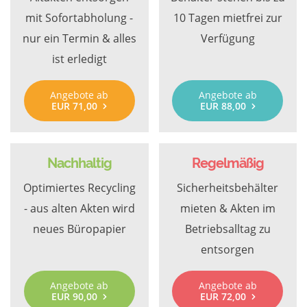
mit Sofortabholung -
10 Tagen mietfrei zur
nur ein Termin & alles
Verfügung
ist erledigt
Angebote ab
Angebote ab
EUR 71,00
EUR 88,00
Nachhaltig
Regelmäßig
Optimiertes Recycling
Sicherheitsbehälter
- aus alten Akten wird
mieten & Akten im
neues Büropapier
Betriebsalltag zu
entsorgen
Angebote ab
Angebote ab
EUR 90,00
EUR 72,00