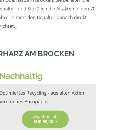
in Oberharz am Brocken. Sie bereiten die
älter, und Sie füllen die Altakten in den 70
hrer nimmt den Behälter danach direkt
ichtet._
ERHARZ AM BROCKEN
Nachhaltig
Optimiertes Recycling - aus alten Akten
wird neues Büropapier
Angebote ab
EUR 90,00