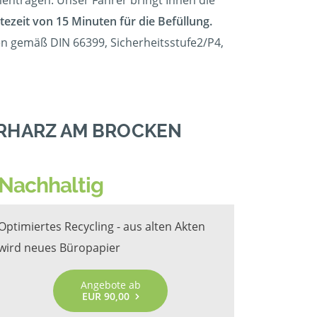
mmentragen. Unser Fahrer bringt Ihnen die
tezeit von 15 Minuten für die Befüllung.
en gemäß DIN 66399, Sicherheitsstufe2/P4,
ERHARZ AM BROCKEN
Nachhaltig
Optimiertes Recycling - aus alten Akten
wird neues Büropapier
Angebote ab
EUR 90,00