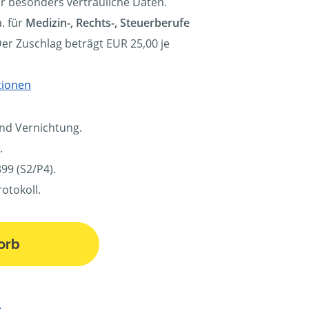
ür besonders vertrauliche Daten.
. für
Medizin-, Rechts-, Steuerberufe
Der Zuschlag beträgt EUR 25,00 je
tionen
und Vernichtung.
.
99 (S2/P4).
otokoll.
orb