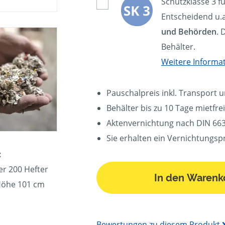
Schutzklasse 3 f
Entscheidend u.a
und Behörden
. 
Behälter.
Weitere Informa
Pauschalpreis inkl. Transport 
Behälter bis zu 10 Tage mietfrei
Aktenvernichtung nach DIN 663
Sie erhalten ein Vernichtungspr
:
er 200 Hefter
In den Warenk
 Höhe 101 cm
Bewertungen zu diesem Produkt