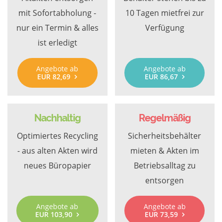
mit Sofortabholung -
10 Tagen mietfrei zur
nur ein Termin & alles
Verfügung
ist erledigt
Angebote ab
Angebote ab
EUR 82,69
EUR 86,67
Nachhaltig
Regelmäßig
Optimiertes Recycling
Sicherheitsbehälter
- aus alten Akten wird
mieten & Akten im
neues Büropapier
Betriebsalltag zu
entsorgen
Angebote ab
Angebote ab
EUR 103,90
EUR 73,59