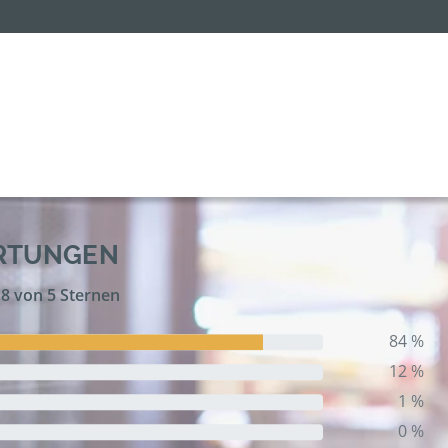
ERTUNGEN
,8 von 5 Sternen
84 %
12 %
1 %
0 %