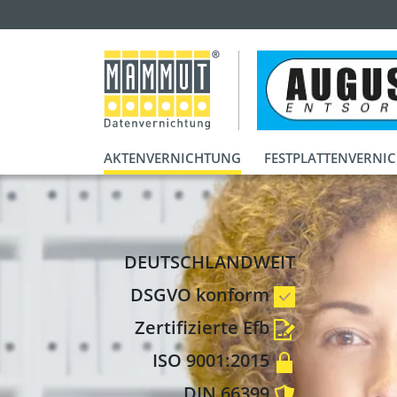
AKTENVERNICHTUNG
FESTPLATTENVERNI
DEUTSCHLANDWEIT
DSGVO konform
Zertifizierte Efb
ISO 9001:2015
DIN 66399