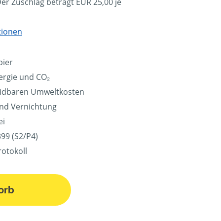
Der Zuschlag beträgt EUR 25,00 je
tionen
pier
ergie und CO₂
eidbaren Umweltkosten
und Vernichtung
ei
99 (S2/P4)
rotokoll
orb