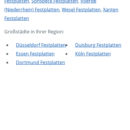
Festplatten
,
Sonsbeck Festplatten
,
Voerde
(Niederrhein) Festplatten
,
Wesel Festplatten
,
Xanten
Festplatten
Großstädte in Ihrer Region:
Düsseldorf Festplatten
Duisburg Festplatten
Essen Festplatten
Köln Festplatten
Dortmund Festplatten
Mammut Deutschland
Die Mittelstandskooperation Mammut Deutschland
GmbH & Co. KG ist bundesweit Ihr Servicepartner für
Aktenvernichtung, Festplattenvernichtung und