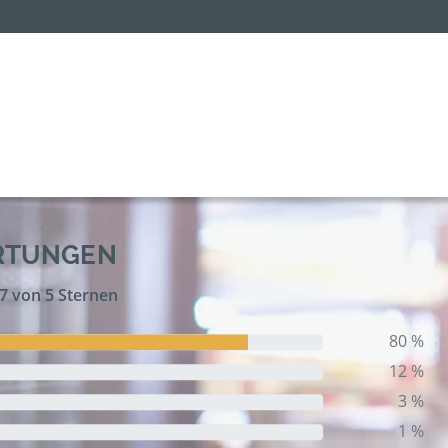
RTUNGEN
,7 von 5 Sternen
80 %
12 %
3 %
1 %