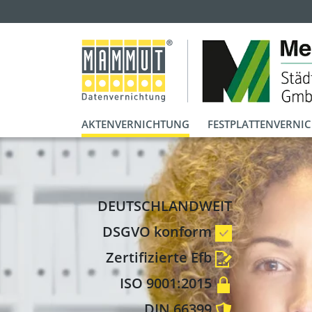
AKTENVERNICHTUNG
FESTPLATTENVERNI
DEUTSCHLANDWEIT
DSGVO konform
Zertifizierte Efb
ISO 9001:2015
DIN 66399