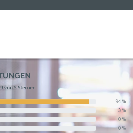
RTUNGEN
,9 von 5 Sternen
94 %
3 %
0 %
0 %