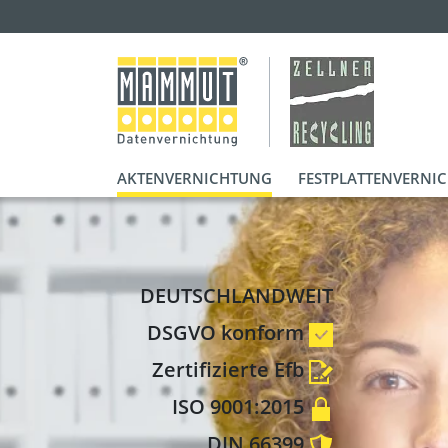
AKTENVERNICHTUNG
FESTPLATTENVERNI
DEUTSCHLANDWEIT
DSGVO konform
Zertifizierte Efb
ISO 9001:2015
DIN 66399