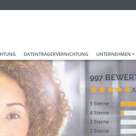
CHTUNG
DATENTRÄGERVERNICHTUNG
UNTERNEHMEN
997 BEWE
4
5 Sterne
4 Sterne
3 Sterne
2 Sterne