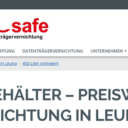
CHTUNG
DATENTRÄGERVERNICHTUNG
UNTERNEHMEN
 in Leuna
450 Liter preiswert
BEHÄLTER – PREI
ICHTUNG IN LE