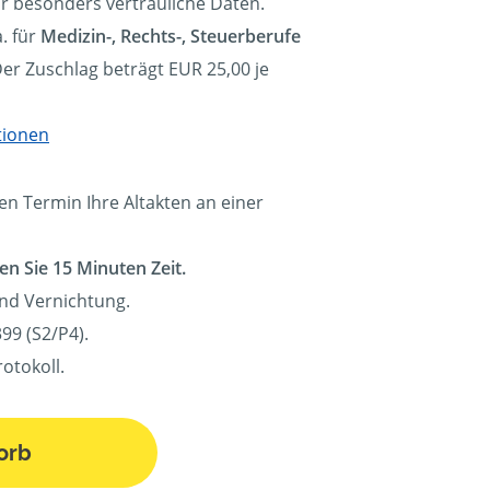
ür besonders vertrauliche Daten.
. für
Medizin-, Rechts-, Steuerberufe
Der Zuschlag beträgt EUR 25,00 je
tionen
en Termin Ihre Altakten an einer
en Sie 15 Minuten Zeit.
und Vernichtung.
99 (S2/P4).
otokoll.
orb