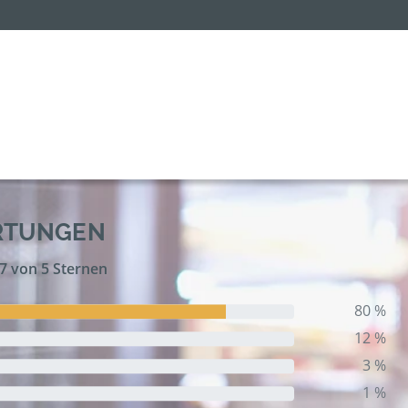
RTUNGEN
,7 von 5 Sternen
80 %
12 %
3 %
1 %