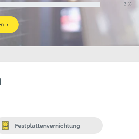
2 %
en
h
Festplattenvernichtung