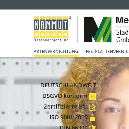
AKTENVERNICHTUNG
FESTPLATTENVERNI
DEUTSCHLANDWEIT
DSGVO konform
Zertifizierte Efb
ISO 9001:2015
DIN 66399