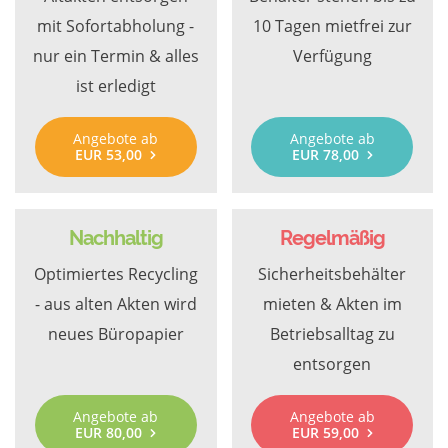
mit Sofortabholung -
10 Tagen mietfrei zur
nur ein Termin & alles
Verfügung
ist erledigt
Angebote ab
Angebote ab
EUR 53,00
EUR 78,00
Nachhaltig
Regelmäßig
Optimiertes Recycling
Sicherheitsbehälter
- aus alten Akten wird
mieten & Akten im
neues Büropapier
Betriebsalltag zu
entsorgen
Angebote ab
Angebote ab
EUR 80,00
EUR 59,00