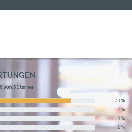
ERTUNGEN
,6 von 5 Sternen
78 %
12 %
3 %
2 %