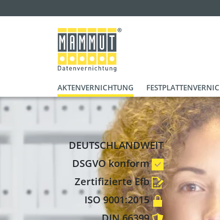
AKTENVERNICHTUNG
FESTPLATTENVERNI
DEUTSCHLANDWEIT
DSGVO konform
Zertifizierte Efb
ISO 9001:2015
DIN 66399