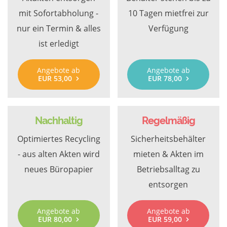
mit Sofortabholung -
10 Tagen mietfrei zur
nur ein Termin & alles
Verfügung
ist erledigt
Angebote ab
Angebote ab
EUR 53,00
EUR 78,00
Nachhaltig
Regelmäßig
Optimiertes Recycling
Sicherheitsbehälter
- aus alten Akten wird
mieten & Akten im
neues Büropapier
Betriebsalltag zu
entsorgen
Angebote ab
Angebote ab
EUR 80,00
EUR 59,00