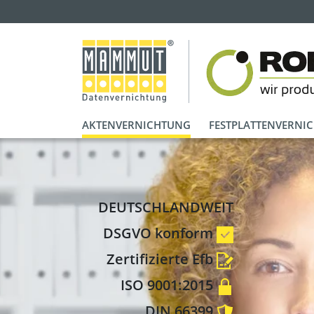
AKTENVERNICHTUNG
FESTPLATTENVERNI
DEUTSCHLANDWEIT
DSGVO konform
Zertifizierte Efb
ISO 9001:2015
DIN 66399