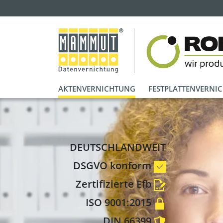
AKTENVERNICHTUNG
FESTPLATTENVERNI
DEUTSCHLANDWEIT
DSGVO konform
Zertifizierte Efb
ISO 9001:2015
DIN 66399