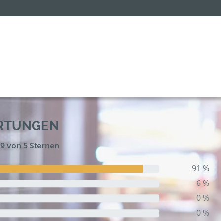
ERTUNGEN
,9 von 5 Sternen
91 %
6 %
0 %
0 %