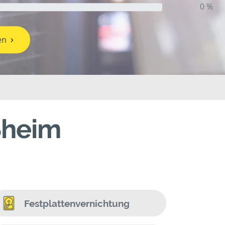
0 %
en
ßheim
Festplattenvernichtung