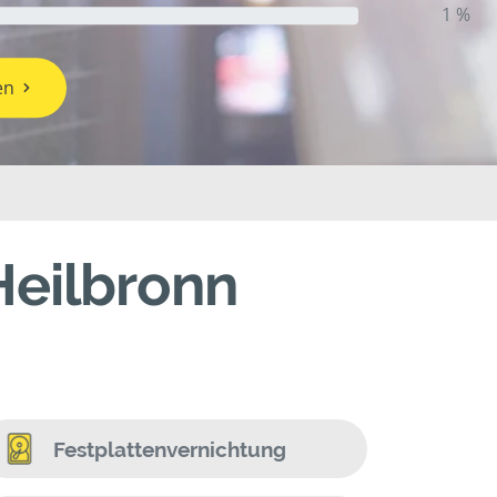
1 %
en
Heilbronn
Festplattenvernichtung