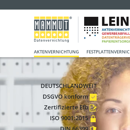
AKTENVERNICHTUNG
FESTPLATTENVERNI
DEUTSCHLANDWEIT
DSGVO konform
Zertifizierte Efb
ISO 9001:2015
DIN 66399