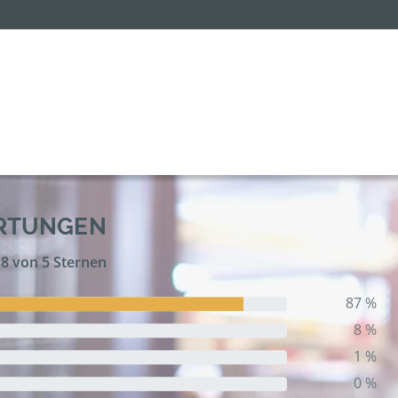
ERTUNGEN
,8 von 5 Sternen
87 %
8 %
1 %
0 %