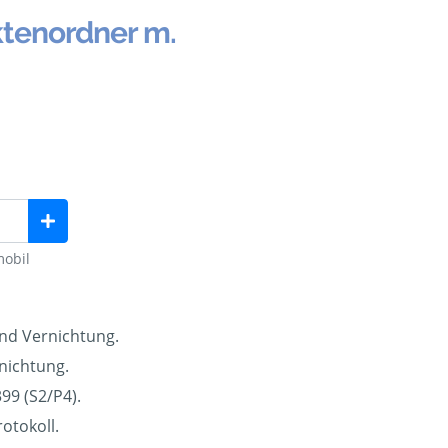
ktenordner m.
mobil
und Vernichtung.
nichtung.
99 (S2/P4).
otokoll.