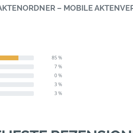
0 AKTENORDNER – MOBILE AKTENV
85 %
7 %
0 %
3 %
3 %