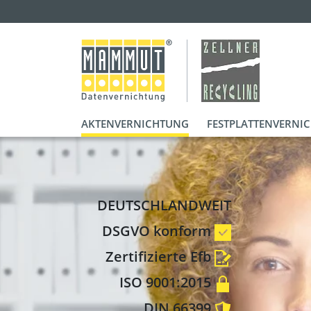
AKTENVERNICHTUNG
FESTPLATTENVERNI
DEUTSCHLANDWEIT
DSGVO konform
Zertifizierte Efb
ISO 9001:2015
DIN 66399