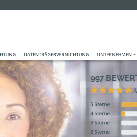
CHTUNG
DATENTRÄGERVERNICHTUNG
UNTERNEHMEN
997 BEWE
4
5 Sterne
4 Sterne
3 Sterne
2 Sterne