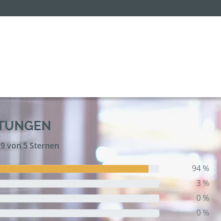
RTUNGEN
,9 von 5 Sternen
94 %
3 %
0 %
0 %