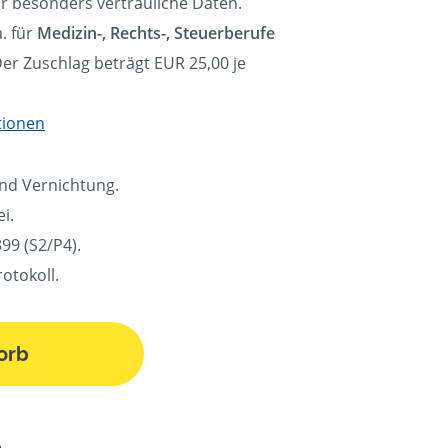
ür besonders vertrauliche Daten.
. für
Medizin-, Rechts-, Steuerberufe
Der Zuschlag beträgt EUR 25,00 je
tionen
und Vernichtung.
i.
99 (S2/P4).
otokoll.
orb