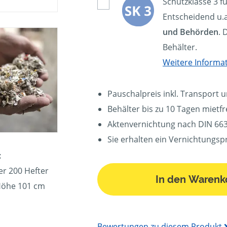
Schutzklasse 3 f
Entscheidend u.a
und Behörden
. 
Behälter.
Weitere Informa
Pauschalpreis inkl. Transport 
Behälter bis zu 10 Tagen mietfre
Aktenvernichtung nach DIN 663
Sie erhalten ein Vernichtungspr
:
er 200 Hefter
In den Warenk
 Höhe 101 cm
Bewertungen zu diesem Produkt